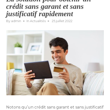
crédit sans garant et sans
justificatif rapidement
Posted
By
admin
In
Actualités
25 juillet 2022
on
Notons qu’un crédit sans garant et sans justificatif