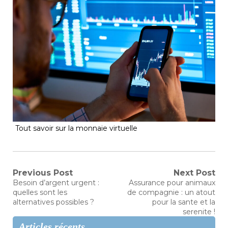
Tout savoir sur la monnaie virtuelle
Navigation
Previous Post
Next Post
Previous
Next
Besoin d’argent urgent :
Assurance pour animaux
post:
post:
de
quelles sont les
de compagnie : un atout
alternatives possibles ?
pour la sante et la
l’article
serenite !
Articles récents