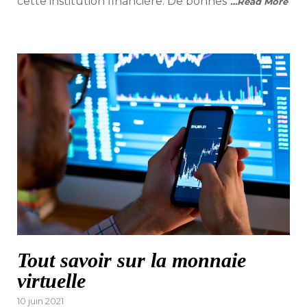
cette institution financière. De bonnes
…Read More
Tout savoir sur la monnaie
virtuelle
Posted
10 juin 2021