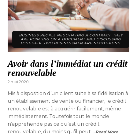
BUSINESS PEOPLE NEGOTIATING A CONTRACT, THEY
ARE POINTING ON A DOCUMENT AND DISCUSSING
TOGETHER. TWO BUSINESSMEN ARE NEGOTIATING.
Avoir dans l’immédiat un crédit
renouvelable
Posted
2 mai 2020
on
Mis à disposition d’un client suite à sa fidélisation à
un établissement de vente ou financier, le crédit
renouvelable est à acquérir facilement, même
immédiatement. Toutefois tout le monde
n’appréhende pas ce qu’est un crédit
renouvelable, du moins qu’il peut
…Read More